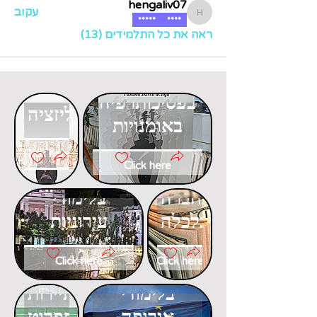
hengaliv07
עקוב
hengaliv07
*****
****
ראה את כל התלמידים (13)
דוקטורט
דוקטורט
בפסיכותרפיה
בגלובליזציה
באומנויות
Click here
Click here
דוקטורט
דוקטורט
בחברה
בלימודי
וכלכלה
עירוניות
Click here
Click here
דוקטורט
דוקטורט
בלימודי
בתיירות