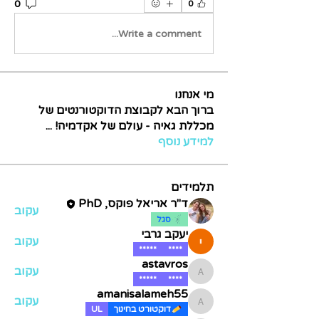
0
0
Write a comment...
מי אנחנו
ברוך הבא לקבוצת הדוקטורנטים של
מכללת גאיה - עולם של אקדמיה!
...
למידע נוסף
תלמידים
ד"ר אריאל פוקס, PhD
עקוב
סגל
יעקב גרבי
עקוב
*****
****
astavros
עקוב
astavros
*****
****
amanisalameh55
עקוב
amanisalameh55
דוקטורט בחינוך
UL