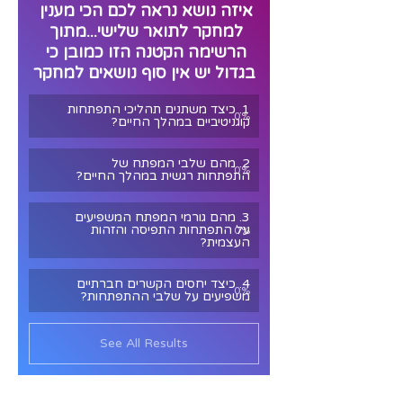
איזה נושא נראה לכם הכי מענין 
למחקר לתואר שלישי...מתוך 
הרשימה הקטנה הזו כמובן כי 
בגדול יש אין סוף נושאים למחקר
1. כיצד משתנים תהליכי התפתחות 
0
%
קוגניטיביים במהלך החיים?
2. מהם שלבי המפתח של 
0
%
התפתחות רגשית במהלך החיים?
3. מהם גורמי המפתח המשפיעים 
על התפתחות התפיסה והזהות 
0
%
העצמית?
4. כיצד יחסים הקשרים חברתיים 
0
%
משפיעים על שלבי ההתפתחות?
See All Results