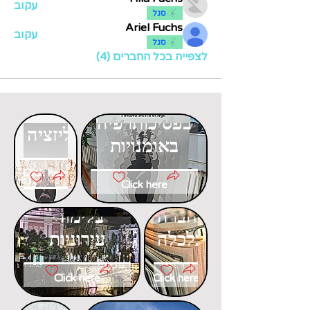
עקוב
סגל
Ariel Fuchs
עקוב
סגל
לצפייה בכל החברים (4)
דוקטורט
דוקטורט
בפסיכותרפיה
בגלובליזציה
באומנויות
Click here
Click here
דוקטורט
דוקטורט
בחברה
בלימודי
וכלכלה
עירוניות
Click here
Click here
דוקטורט
דוקטורט