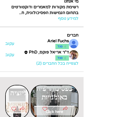
מי אנחנו
רשימת מקורות למאמרים ודוקטורטים
בתחום הגמישות הפסיכולוגית, ח
...
למידע נוסף
חברים
Ariel Fuchs
עקוב
סגל
ד"ר אריאל פוקס, PhD
עקוב
סגל
לצפייה בכל החברים (2)
דוקטורט
דוקטורט
בפסיכותרפיה
בגלובליזציה
באומנויות
Click here
Click here
דוקטורט
דוקטורט