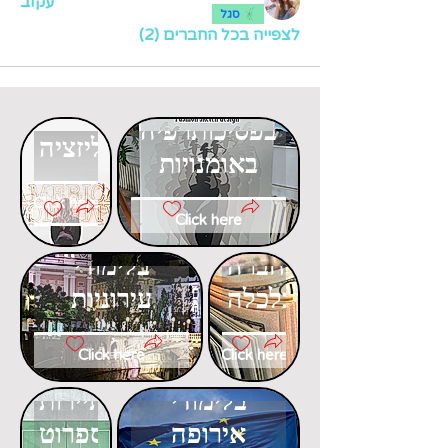
עקוב
סגל
לצפייה בכל החברים (2)
דוקטורט
דוקטורט
בפסיכותרפיה
בגלובליזציה
באומנויות
Click here
Click here
דוקטורט
דוקטורט
בחברה
בלימודי
וכלכלה
עירוניות
Click here
Click here
דוקטורט
דוקטורט
בלימודי
בתיירות
אירופה
ספרוט