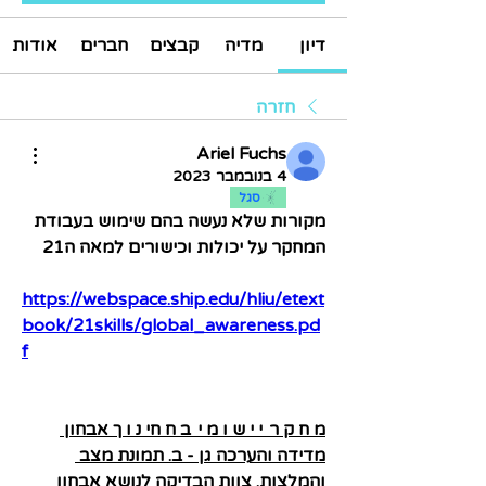
דיון
מדיה
קבצים
חברים
אודות
חזרה
Ariel Fuchs
4 בנובמבר 2023
סגל
מקורות שלא נעשה בהם שימוש בעבודת 
המחקר על יכולות וכישורים למאה ה21
https://webspace.ship.edu/hliu/etext
book/21skills/global_awareness.pd
f
מ ח ק ר  י י ש ו מ י  ב ח חי נ ו ך אבחון 
מדידה והערכה גן - ב. תמונת מצב 
והמלצות. צוות הבדיקה לנושא אבחון 