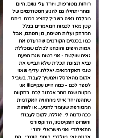
רוחות מטורפות. ויורד עלי גשם. היום 
ומחר יתחילו גם להגיע הסטודנטים של 
מכללת גאיה בשביל להציג בכנס. ביחס 
קטן מאד לכמות המאמרים בגלל 
המרחק ועלות הטיסה, מן הסתם, אבל 
כמו בכנסים הקודמים שהרעדנו את 
אמות היפים והוכחנו לכולם שמכללת 
גאיה שולטת - אני בטוח שגם הפעם 
נביא תצוגת תכלית שלא תבייש את 
טובי האקדמאים. יאללה. עדיף שאני 
אקום מהארסל ואמשיך לעבוד. בשביל 
לספר לכם - כמה היינו ענקיים!!! אני 
מקווה שגם מחר אכתוב לכם. בתקווה 
שתהנה יחד איתי מהחוויה האקדמית 
המטורפת שעומד להגיע... או לפחות 
ככה נדמה לי. יאללה. לקום לעבוד! 
והפרופ הפקיסטני, הדוקטורט 
התאילנדי ואני הישראלי יהודי 
ארגנטינאי, מולדבי, רומני, הונגרי... הם 