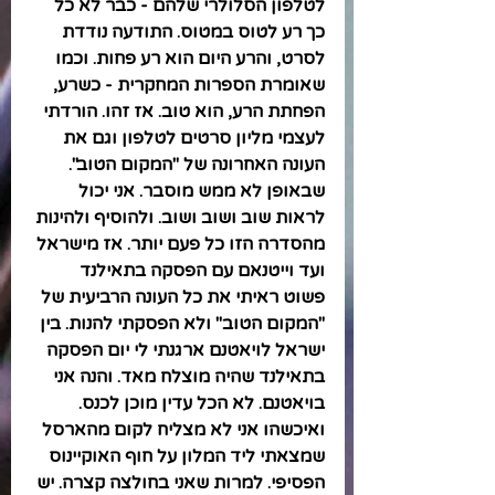
לטלפון הסלולרי שלהם - כבר לא כל 
כך רע לטוס במטוס. התודעה נודדת 
לסרט, והרע היום הוא רע פחות. וכמו 
שאומרת הספרות המחקרית - כשרע, 
הפחתת הרע, הוא טוב. אז זהו. הורדתי 
לעצמי מליון סרטים לטלפון וגם את 
העונה האחרונה של "המקום הטוב". 
שבאופן לא ממש מוסבר. אני יכול 
לראות שוב ושוב ושוב. ולהוסיף ולהינות 
מהסדרה הזו כל פעם יותר. אז מישראל 
ועד וייטנאם עם הפסקה בתאילנד 
פשוט ראיתי את כל העונה הרביעית של 
"המקום הטוב" ולא הפסקתי להנות. בין 
ישראל לויאטנם ארגנתי לי יום הפסקה 
בתאילנד שהיה מוצלח מאד. והנה אני 
בויאטנם. לא הכל עדין מוכן לכנס. 
ואיכשהו אני לא מצליח לקום מהארסל 
שמצאתי ליד המלון על חוף האוקיינוס 
הפסיפי. למרות שאני בחולצה קצרה. יש 