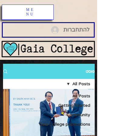
ME
NU
להתחברות
פוסט
All Posts
All Posts
Getting Started
Community
Gaia College publications