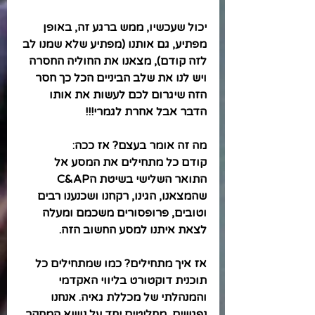
יכול שעכשיו, ממש ברגע זה, באופן 
מפתיע, גם אותנו (מפתיע שלא שמנו לב 
לזה קודם), מצאנו את החוליה החסרה 
ויש לנו את שלב הביניים הכל כך חסר 
הזה שיגרום לכם לעשות את אותו 
הדבר אבל אחרת לגמרי!!!
מה זה אומר בעצם? אז ככה: 
קודם כל מתחילים את המסע אל 
התואר השלישי בשיטת הC&AP 
שהמצאנו, הגינו, רקחנו ושכנענו רבים 
וטובים, פרופסורים משכמם ומעלה 
לצאת איתנו למסע החשוב הזה.
אז איך מתחילים? כמו שמתחילים כל 
תוכנית דוקטורט בליווי האקדמי 
והמנהלתי של מכללת גאיה. אנחנו 
נפגשים, מחליטים יחד על נושא המחקר, 