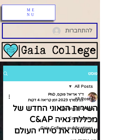
ME
NU
להתחברות
פוסט
All Posts
ד"ר אריאל פוקס, PhD
All Posts
13 במרץ 2023
זמן קריאה 4 דקות
השירות הגאוני החדש של
Getting Started
מכללת גאיה C&AP
Community
Gaia College publications
שמשנה את סידרי העולם