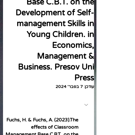
Base C.B.T. on the
Development of Self-
management Skills in
Young Children. in
Economics,
Management &
Business. Presov Uni
Press
עודכן:
7 בפבר׳ 2024
Fuchs, H. & Fuchs, A. (2023).The 
effects of Classroom 
Management Base C.B.T.  on the 