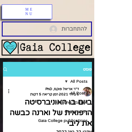
ME
NU
להתחברות
פוסט
All Posts
ד"ר אריאל פוקס, PhD
All Posts
6 ביולי 2021
זמן קריאה 5 דקות
ביום בו האוניברסיטה
Getting Started
הרפואית של וארנה כבשה
Community
Gaia College publications
את ליבי
עודכן:
22 בינו׳ 2022