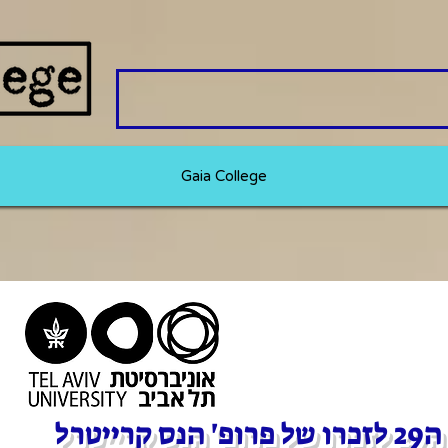
Gaia College
יטרל