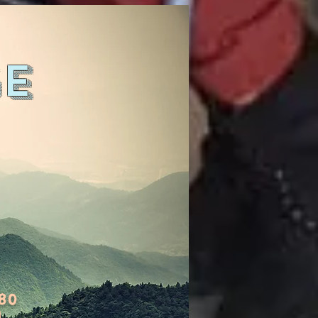
ge
80
1