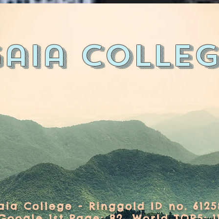
aia Colle
aia College - Ringgold ID no. 6125
Google 1st Page: 82, World TOP5: 1