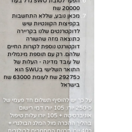
הפער לטובת SWU גדל בעוד
20000 שח
מכאן נובע, שללא התחשבות
בקפיצות הקוונטיות שיש
לדוקטרנטים שלנו בקריירה
כתוצאה מזה שהשורה
דוקטורנט נוספת לקורות החיים
שלהם
.
רק עם תוספת מינמלית
של עובד מדינה - העלות של
התואר השלישי בSWU הוא
כ29275 שח
לעומת 63000 שח
בישראל
על כך יש להוסיף תשלום חד פעמי של
כ-250 יורו: 105 יורו דמי רישום
אוניברסיטה + 105 יורו עלות טיפול
בהליך ההכרה מול המלג הבולגרי +
כ40 יורו תרגום המסמכים לבולגרית