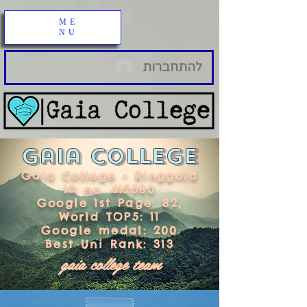
ME
NU
להתחברות
Gaia College
Gaia College - Ringgold
ID no. 612580
Google 1st Page: 82,
World TOP5: 11
Google medal: 200
Best Uni
Rank
: 313
gaia college team