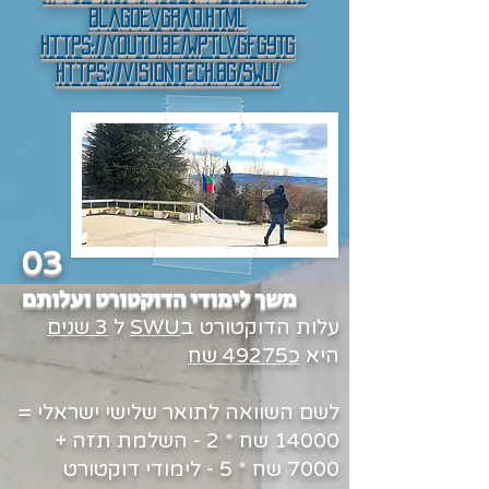
blagoevgrad.html
https://youtu.be/WptlvGfg9Tg
https://visiontech.bg/swu/
03
משך לימודי הדוקטורט ועלותם
עלות הדוקטורט ב
SWU
ל
3 שנים
היא
כ49275 שח
לשם השוואה לתואר שלישי ישראלי =
14000 שח * 2 - השלמת תזה +
7000 שח * 5 - לימודי דוקטורט