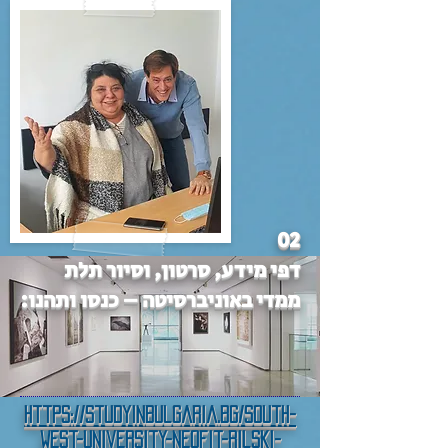
02
דפי מידע, סרטון, וסיור תלת
ממדי באוניברסיטה – כנסו ותהנו:
https://studyinbulgaria.bg/south-
west-university-neofit-rilski-