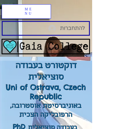
ME
NU
להתחברות
דוקטורט בעבודה
סוציאלית
Uni of Ostrava, Czech
Republic
באוניברסיטת אוסטרובה,
הרפובליקה הצכית
PhD
בעבודה סוציאלית