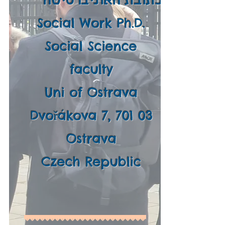
וכתובת האוניברסיטה
Social Work Ph.D.
Social Science
faculty
Uni of Ostrava
Dvořákova 7, 701 03
Ostrava
Czech Republic