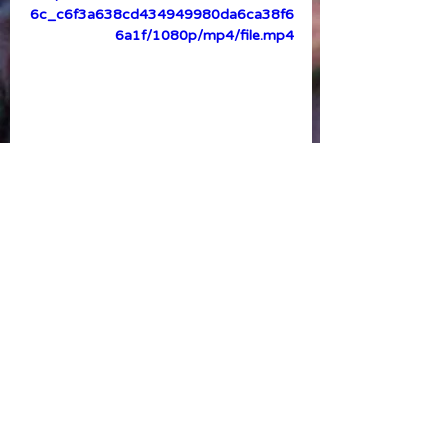
6c_c6f3a638cd434949980da6ca38f6
6a1f/1080p/mp4/file.mp4
https://video.wixstatic.com/video/e81f
6c_36ec45d6c7df4b61a28bc523ce9
b8a68/1080p/mp4/file.mp4
הצטרפו אלינו וגלו את כוחו 
הטרנספורמטיבי של החינוך.
Community
Getting Started