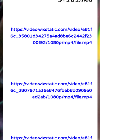
משתלבים בידע. 
https://video.wixstatic.com/video/e81f
6c_35801d34275a4ad8be6c2442f23
00f92/1080p/mp4/file.mp4
https://video.wixstatic.com/video/e81f
6c_2807971a36e8476fbeb8d0909a0
ed2ab/1080p/mp4/file.mp4
https://video.wixstatic.com/video/e81f