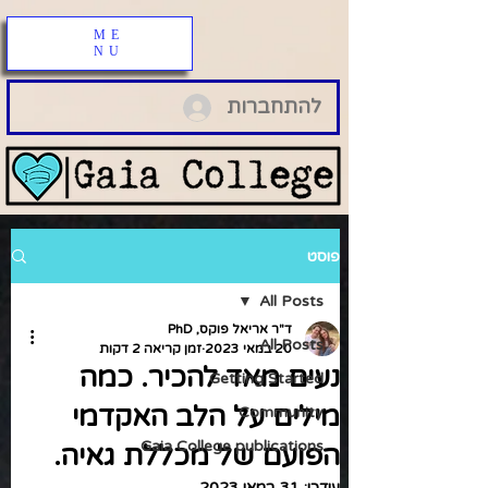
ME
NU
להתחברות
פוסט
All Posts
ד"ר אריאל פוקס, PhD
All Posts
20 במאי 2023
זמן קריאה 2 דקות
נעים מאד להכיר. כמה
Getting Started
מילים על הלב האקדמי
Community
Gaia College publications
הפועם של מכללת גאיה.
עודכן:
31 במאי 2023