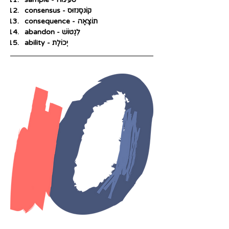
consensus - קוֹנסֶנזוּס
consequence - תוֹצָאָה
abandon - לִנְטוֹשׁ
ability - יְכוֹלֶת