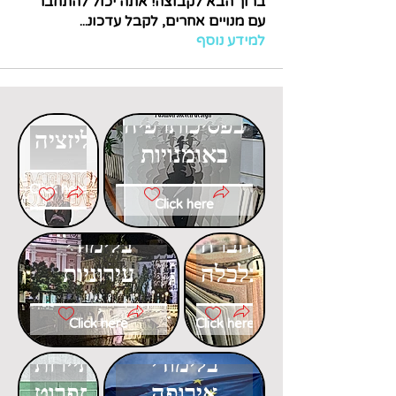
ברוך הבא לקבוצה! אתה יכול להתחבר
עם מנויים אחרים, לקבל עדכונ
...
למידע נוסף
דוקטורט
דוקטורט
בפסיכותרפיה
בגלובליזציה
באומנויות
Click here
Click here
דוקטורט
דוקטורט
בחברה
בלימודי
וכלכלה
עירוניות
Click here
Click here
דוקטורט
דוקטורט
בלימודי
בתיירות
אירופה
ספרוט