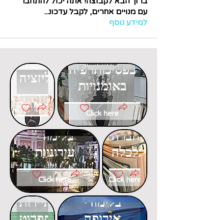
ברוך הבא לקבוצה! אתה יכול להתחבר
עם מנויים אחרים, לקבל עדכונ
...
למידע נוסף
דוקטורט
דוקטורט
בפסיכותרפיה
בגלובליזציה
באומנויות
Click here
Click here
דוקטורט
דוקטורט
בחברה
בלימודי
וכלכלה
עירוניות
Click here
Click here
דוקטורט
דוקטורט
בלימודי
בתיירות
אירופה
ספרוט