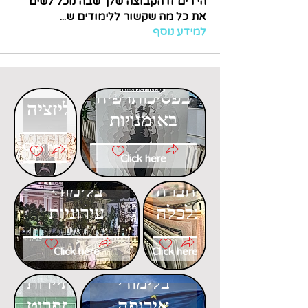
הי רים זו הקבוצה שלך שבה נוכל לשים
את כל מה שקשור ללימודים ש
...
למידע נוסף
דוקטורט
דוקטורט
בפסיכותרפיה
בגלובליזציה
באומנויות
Click here
Click here
דוקטורט
דוקטורט
בחברה
בלימודי
וכלכלה
עירוניות
Click here
Click here
דוקטורט
דוקטורט
בלימודי
בתיירות
אירופה
ספרוט