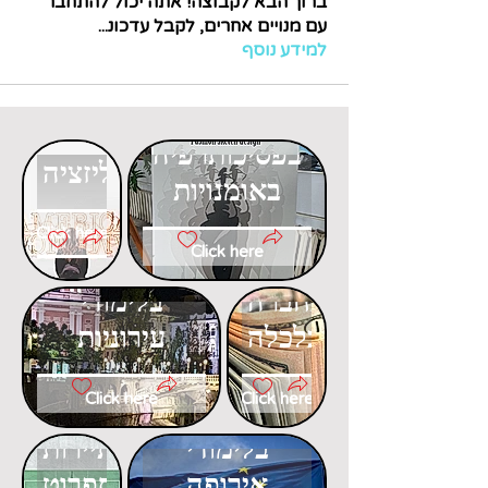
ברוך הבא לקבוצה! אתה יכול להתחבר
עם מנויים אחרים, לקבל עדכונ
...
למידע נוסף
דוקטורט
דוקטורט
בפסיכותרפיה
בגלובליזציה
באומנויות
Click here
Click here
דוקטורט
דוקטורט
בחברה
בלימודי
וכלכלה
עירוניות
Click here
Click here
דוקטורט
דוקטורט
בלימודי
בתיירות
אירופה
ספרוט