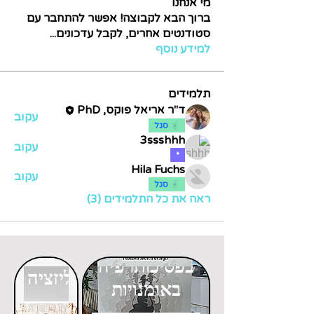
מי אנחנו
ברוך הבא לקבוצה! אפשר להתחבר עם
סטודנטים אחרים, לקבל עדכונים
...
למידע נוסף
תלמידים
ד"ר אריאל פוקס, PhD
עקוב
סגל
3ssshhh
עקוב
*
Hila Fuchs
עקוב
סגל
ראה את כל התלמידים (3)
דוקטורט
דוקטורט
בפסיכותרפיה
בגלובליזציה
באומנויות