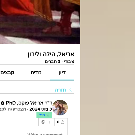
אריאל, הילה ולירון
ציבורי
·
3 חברים
דיון
מדיה
קבצים
חזרה
ד"ר אריאל פוקס, PhD
3 ביוני 2024
·
הצטרפ/ה לקבו
סגל
0
Write a comment...