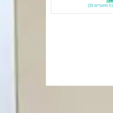
גל
ל החברים (3)