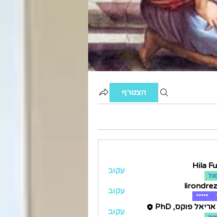
הצטרף
Hila F
עקוב
גל
lirondre
עקוב
liro
*****
ריאל פוקס, PhD
עקוב