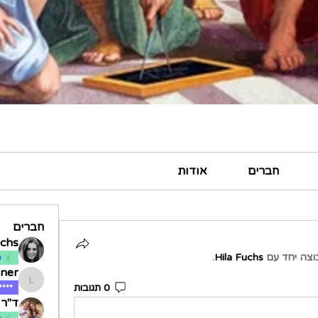
חברים
אודות
חברים
uchs
צה יחד עם
Hila Fuchs
.
ס
zner
0 תגובות
ndrezner
****
ד"ר א