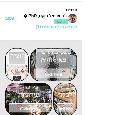
חברים
ד"ר אריאל פוקס, PhD
עקוב
סגל
לצפייה בכל החברים (1)
דוקטורט
דוקטורט
בפסיכותרפיה
בגלובליזציה
באומנויות
Click here
Click here
דוקטורט
דוקטורט
בחברה
בלימודי
וכלכלה
עירוניות
Click here
Click here
דוקטורט
דוקטורט