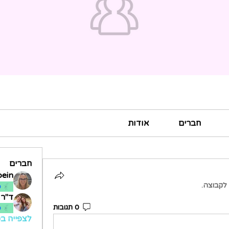
חברים
אודות
חברים
bein
לקבוצה.
ס
ד"ר א
0 תגובות
ס
לצפייה בכ