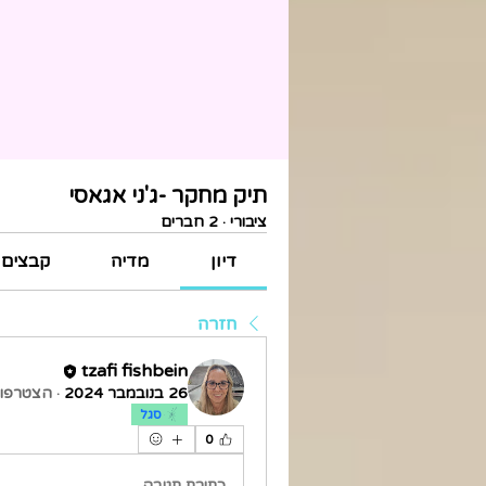
תיק מחקר -ג'ני אגאסי
ציבורי
·
2 חברים
דיון
מדיה
קבצים
חזרה
tzafi fishbein
26 בנובמבר 2024
·
הצטרפו 
סגל
0
כתיבת תגובה...