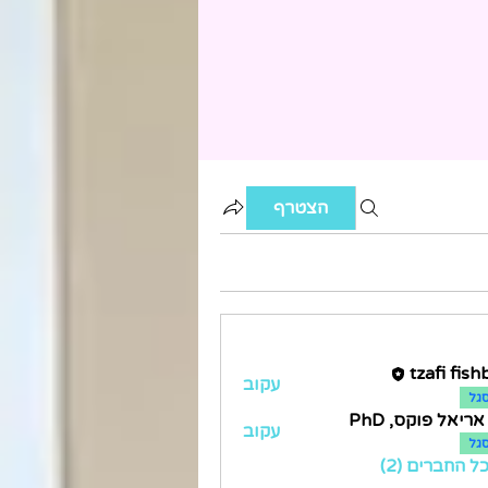
הצטרף
tzafi fish
עקוב
גל
ריאל פוקס, PhD
עקוב
גל
ל החברים (2)