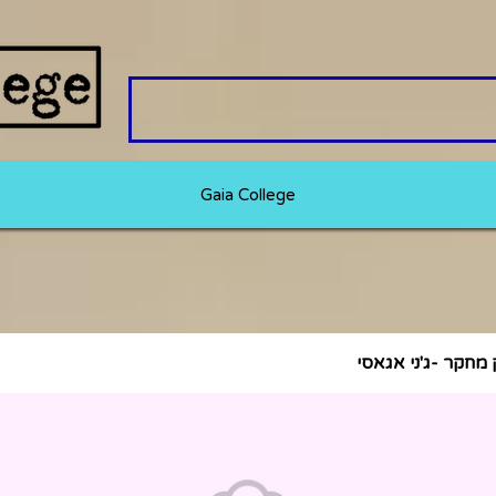
Gaia College
 מחקר -ג'ני אגאסי