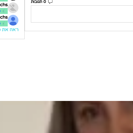
0 תגובות
uchs
ס
uchs
ס
ראה את כל