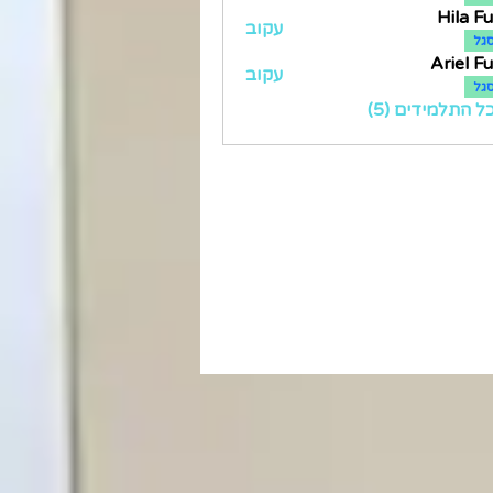
Hila F
עקוב
גל
Ariel F
עקוב
גל
 התלמידים (5)