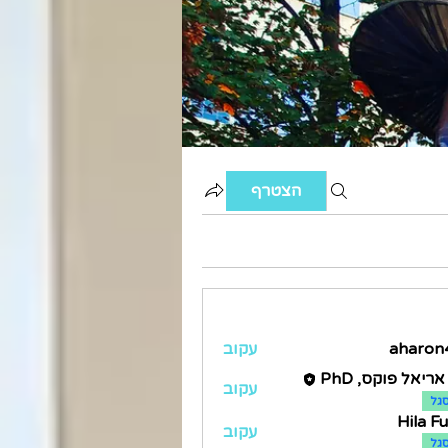
הצטרף
aharon
עקוב
ah
ריאל פוקס, PhD
עקוב
גל
Hila F
עקוב
גל