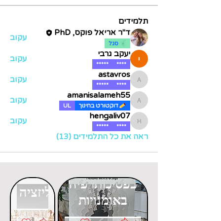
תלמידים
ד"ר אריאל פוקס, PhD
עקוב
סגל
יעקב גרבי
עקוב
*****
****
astavros
עקוב
astavros
*****
****
amanisalameh55
עקוב
amanisalameh55
דוקטורט בחינוך
UL
hengaliv07
עקוב
hengaliv07
*****
****
ראה את כל התלמידים (13)
דוקטורט
דוקטורט
בפסיכותרפיה
בגלובליזציה
באומנויות
Click here