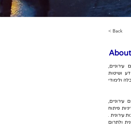
< Back
About
דוקטורט בעירוניות הוא תואר אקדמי מתקדם המתמקד בחקר אזורים עירוניים, 
התפתחותם ודינמיקה של החיים העירוניים. זהו תחום רב-תחומי השואב ידע ושיטות 
מדיסציפלינות שונות, לרבות תכנון ערים, אדריכלות, גיאוגרפיה, סוציולוגיה, כלכלה ולימודי 
בתוכנית דוקטורט בעירוניות, הסטודנטים מתעמקים במורכבות של אזורים עירוניים, 
בוחנים נושאים כמו עיצוב עירוני, תיאוריות של תכנון עירוני, ממשל עירוני, מדיניות פיתוח 
עירוני, ערים ברות קיימא, אי שוויון חברתי ומרחבי, מערכות תחבורה, דיור ותרבות עירונית . 
הם עוסקים במחקר וניתוח מתקדמים כדי להעמיק את הבנתם בדינמיקה עירונית ולתרום 