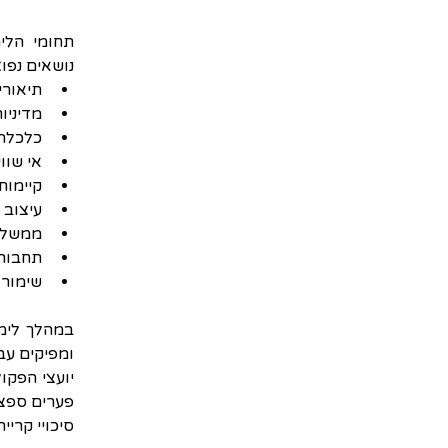
נושאים נפוצ
תיאורי
מדיניו
כלכלה 
אי שווי
קיימות
עיצוב ע
ממשל ע
תחבורה
שימור 
פערים ספצי
סיכויי קריי