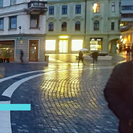
n
ars