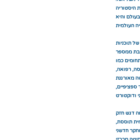
1919, והיא בעלת היסטוריה
בעולם והיא
של תוכניות
רכבת ממספר
תחומים כמו
סה, רפואה,
טה מאורגנת
ספציפיים,
ה דגש חזק
ית תוססת,
חקר חדשני
סיטה מרכזי