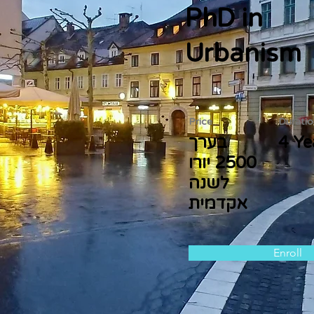
PhD in
Urbanism
Price
Duratio
4 Ye
בערך
2500 יורו
לשנה
אקדמית
Enroll