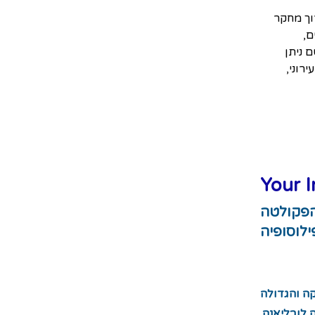
וך מחקר 
, 
 ניתן 
רוני, 
Your I
הפקולטה
ילוסופיה
קה והגדולה
 לובליאנה.