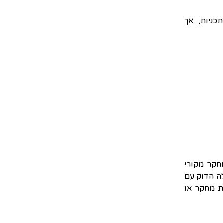
תחומי הלימוד והמחקר הספציפיים עשויים להשתנות בין אוניברסיטאות ותכניות, אך 
במהלך לימודיהם, סטודנטים לתואר שלישי באורבניזם בדרך כלל מבצעים מחקר מקורי 
ומפיקים עבודת גמר התורמת להבנת סוגיות עירוניות. הם עובדים בשיתוף פעולה הדוק עם 
יועצי הפקולטה, עורכים מחקר אמפירי ומנתחים נתונים כדי לתת מענה לשאלות מחקר או 