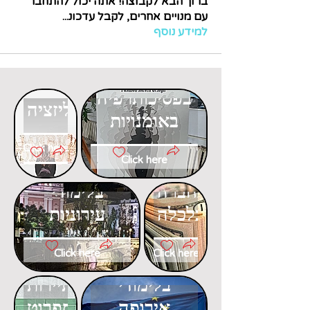
ברוך הבא לקבוצה! אתה יכול להתחבר
עם מנויים אחרים, לקבל עדכונ
...
למידע נוסף
דוקטורט
דוקטורט
בפסיכותרפיה
בגלובליזציה
באומנויות
Click here
Click here
דוקטורט
דוקטורט
בחברה
בלימודי
וכלכלה
עירוניות
Click here
Click here
דוקטורט
דוקטורט
בלימודי
בתיירות
אירופה
ספרוט