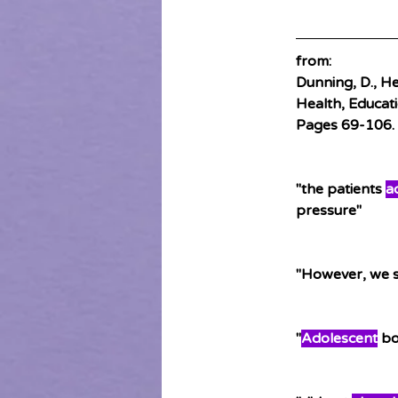
from: 
Dunning, D., Hea
Health, Educat
Pages 
69-106.
"the patients 
a
pressure"
"
However, we s
"
Adolescent
 bo