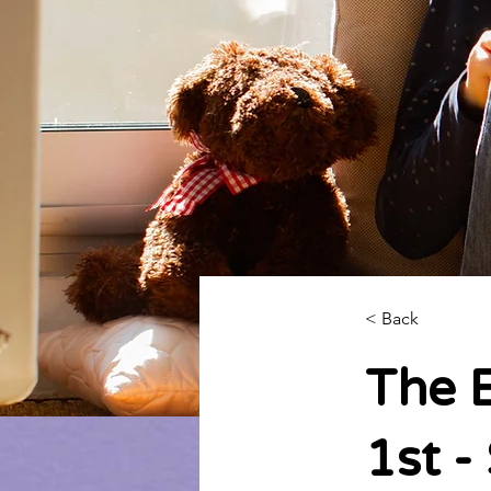
< Back
The 
1st -