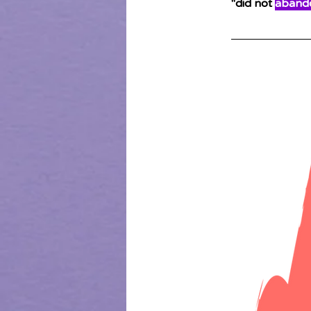
"
did not 
aband