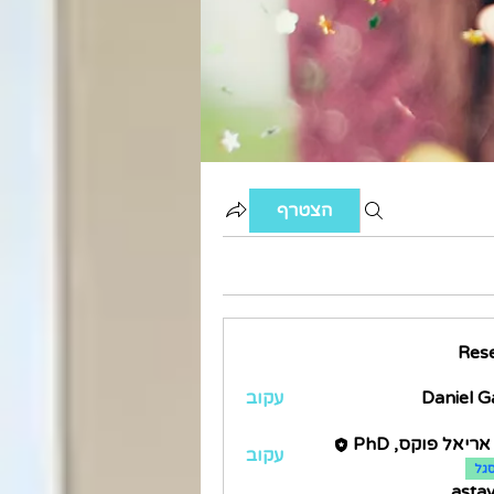
הצטרף
Res
Daniel Ga
עקוב
ריאל פוקס, PhD
עקוב
גל
asta