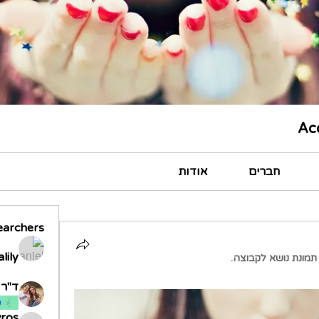
Ac
חברים
אודות
earchers
lily
תמונת נושא לקבוצה.
ד"ר א
ס
vros