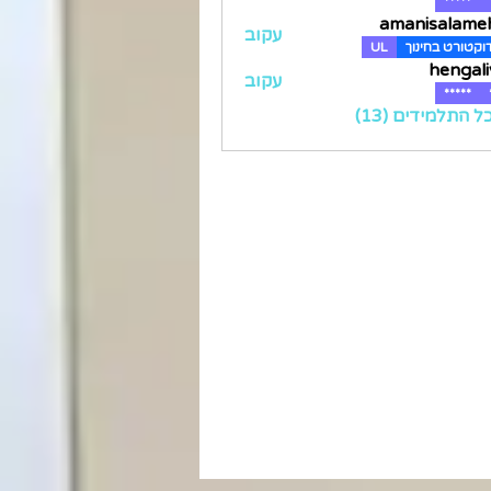
*****
amanisalame
עקוב
amanisa
וקטורט בחינוך
UL
hengal
עקוב
he
*****
 התלמידים (13)