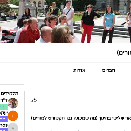
ורים)
חברים
אודות
תלמידים
ד"ר א
ס
יעקב
****
vros