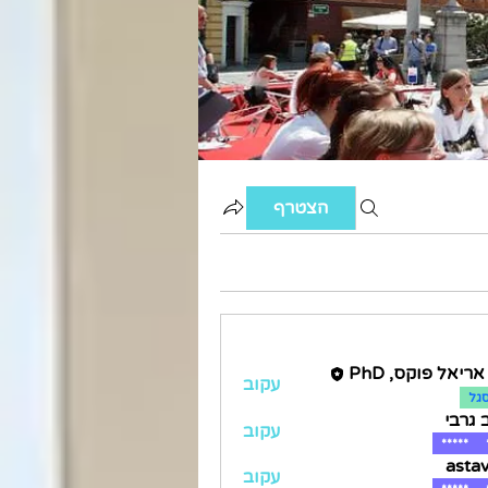
הצטרף
ריאל פוקס, PhD
עקוב
גל
 גרבי
עקוב
*****
asta
עקוב