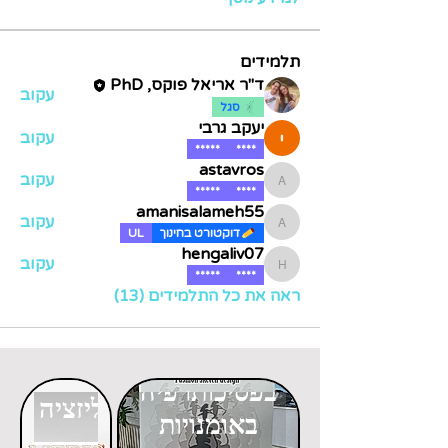
תלמידים
ד"ר אריאל פוקס, PhD
עקוב
סגל
יעקב גרבי
עקוב
*****
****
astavros
עקוב
astavros
*****
****
amanisalameh55
עקוב
amanisalameh55
דוקטורט בחינוך
UL
hengaliv07
עקוב
hengaliv07
*****
****
ראה את כל התלמידים (13)
דוקטורט
דוקטורט
בפסיכותרפיה
בגלובליזציה
באומנויות