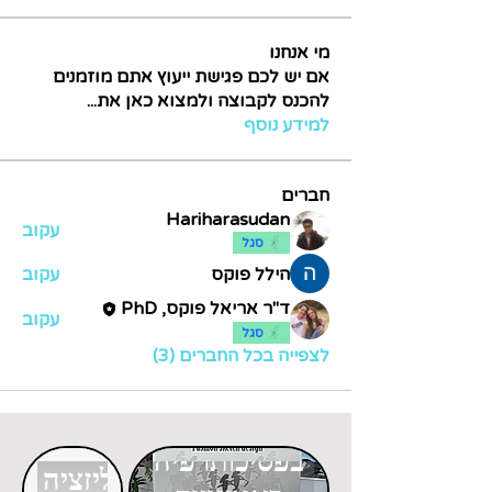
מי אנחנו
אם יש לכם פגישת ייעוץ אתם מוזמנים
להכנס לקבוצה ולמצוא כאן את
...
למידע נוסף
חברים
Hariharasudan
עקוב
סגל
הילל פוקס
עקוב
ד"ר אריאל פוקס, PhD
עקוב
סגל
לצפייה בכל החברים (3)
דוקטורט
דוקטורט
בפסיכותרפיה
בגלובליזציה