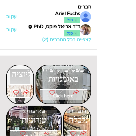
חברים
Ariel Fuchs
עקוב
סגל
ד"ר אריאל פוקס, PhD
עקוב
סגל
לצפייה בכל החברים (2)
דוקטורט
דוקטורט
בפסיכותרפיה
בגלובליזציה
באומנויות
Click here
Click here
דוקטורט
דוקטורט
בחברה
בלימודי
וכלכלה
עירוניות